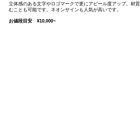
立体感のある文字やロゴマークで更にアピール度アップ。材質
むことも可能です。ネオンサインも人気が高いです。
お値段目安 ¥10,000~
SIG
0868−3
info@sig
〒708-0873 
サービス
製作
ー屋外サイン