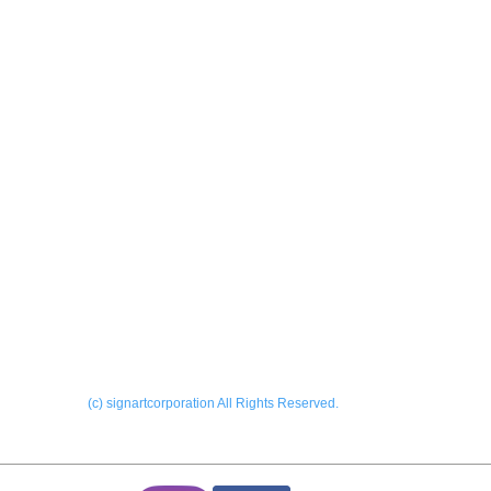
製作実績
会社
ーALL
​お問
外サイン
内サイン
ー看板
ONL
ー印刷
Blog
ーその他
(c) signartcorporation All Rights Reserved.