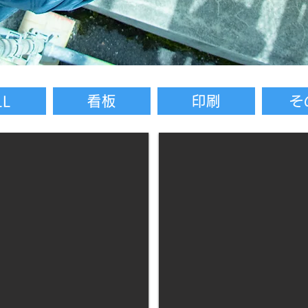
LL
看板
印刷
そ