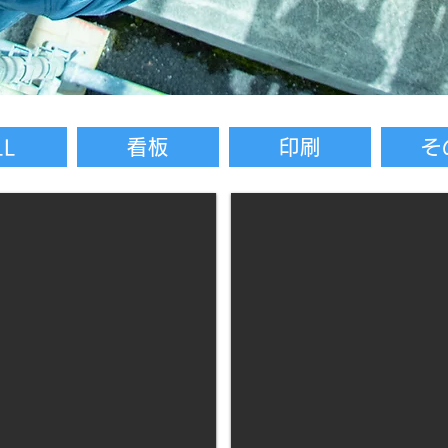
LL
看板
印刷
そ