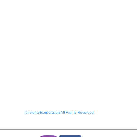
製作実績
会社
ーALL
​お問
外サイン
内サイン
ー看板
ONL
ー印刷
Blog
ーその他
(c) signartcorporation All Rights Reserved.