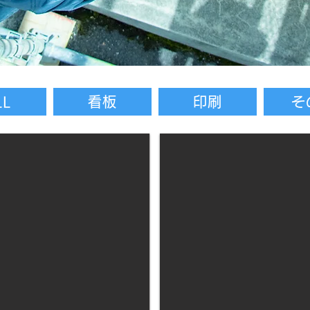
LL
看板
印刷
そ