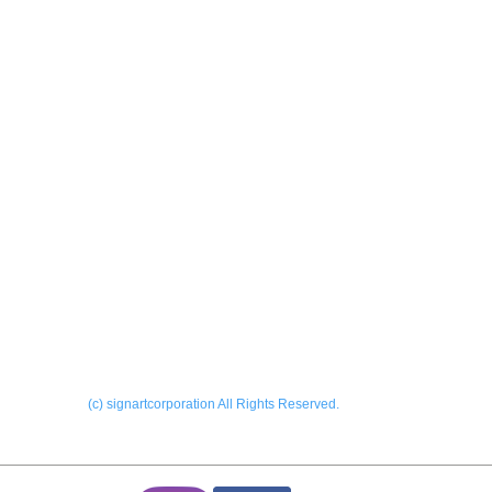
製作実績
会社
ーALL
​お問
外サイン
内サイン
ー看板
ONL
ー印刷
Blog
ーその他
(c) signartcorporation All Rights Reserved.