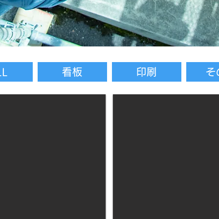
LL
看板
印刷
そ