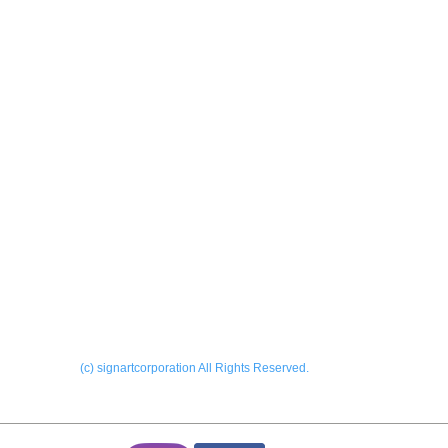
製作実績
会社
ーALL
​お問
外サイン
内サイン
ー看板
ONL
ー印刷
Blog
ーその他
(c) signartcorporation All Rights Reserved.