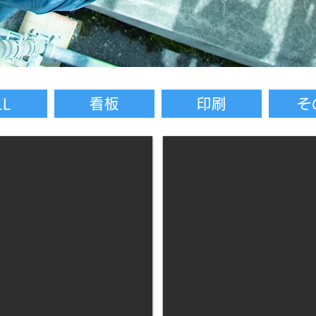
LL
看板
印刷
そ