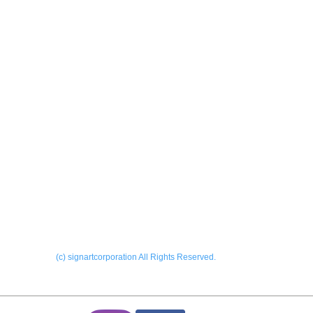
製作実績
会社
ーALL
​お問
外サイン
内サイン
ー看板
ONL
ー印刷
Blog
ーその他
(c) signartcorporation All Rights Reserved.