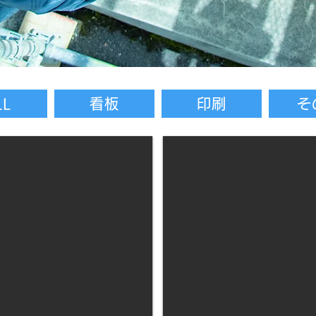
LL
看板
印刷
そ