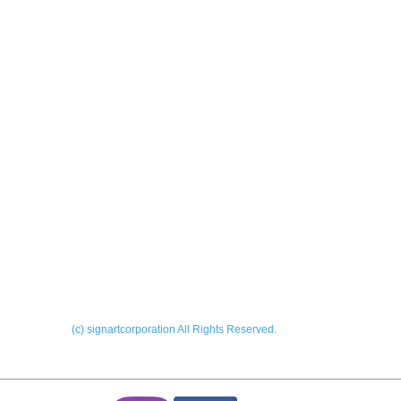
製作実績
会社
ーALL
​お問
外サイン
内サイン
ー看板
ONL
ー印刷
Blog
ーその他
(c) signartcorporation All Rights Reserved.