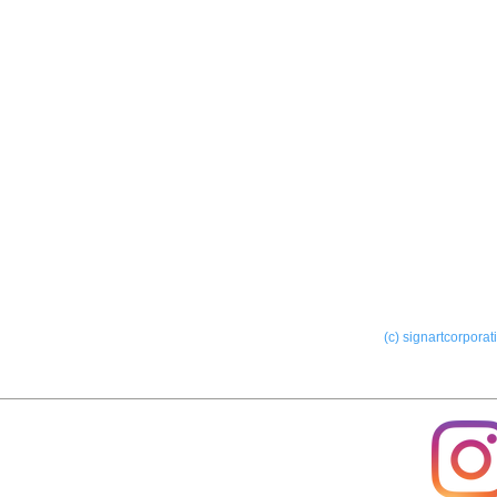
サービス
製作
ー屋外サイン
ー室内サイン
(c) signartcorporat