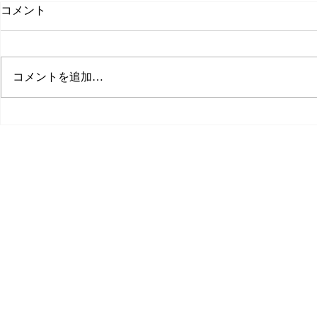
コメント
新卒の求人
コメントを追加…
SIG
0868−3
info@sig
〒708-0873 