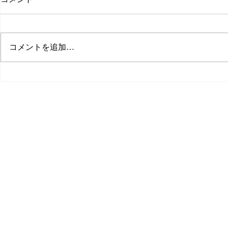
新卒の求人
コメントを追加…
SIG
0868−3
info@sig
〒708-0873 
サービス
製作