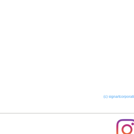
サービス
製作
ー屋外サイン
ー室内サイン
(c) signartcorporat